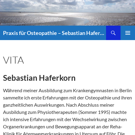
Suchen
Praxis für Osteopathie – Sebastian Haferkorn
ZUM
PRIMÄR
INHALT
MENÜ
SPRINGEN
VITA
Sebastian Haferkorn
Während meiner Ausbildung zum Krankengymnasten in Berlin
sammelte ich erste Erfahrungen mit der Osteopathie und ihren
ganzheitlichen Auswirkungen. Nach Abschluss meiner
Ausbildung zum Physiotherapeuten (Sommer 1995) machte
ich intensive Erfahrungen mit der Wechselwirkung zwischen
Organerkrankungen und Bewegungsapparat an der Reha-
Klinik für Atemwegserkrankungen in Utersum auf Föhr. Die