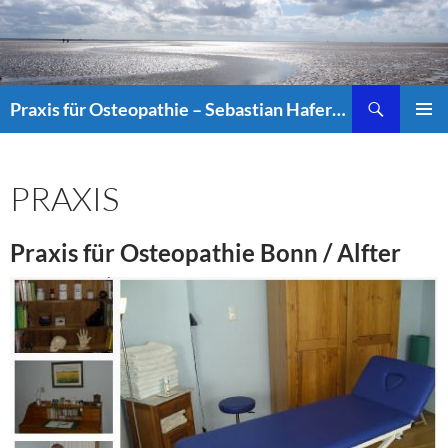
Suchen
Praxis für Osteopathie – Sebastian Haferkorn
ZUM
PRIMÄR
INHALT
MENÜ
SPRINGEN
PRAXIS
Praxis für Osteopathie Bonn / Alfter